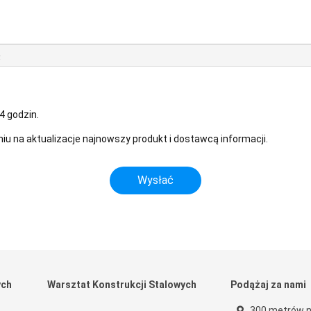
!
4 godzin.
u na aktualizacje najnowszy produkt i dostawcą informacji.
ych
Warsztat Konstrukcji Stalowych
Podążaj za nami
300 metrów n