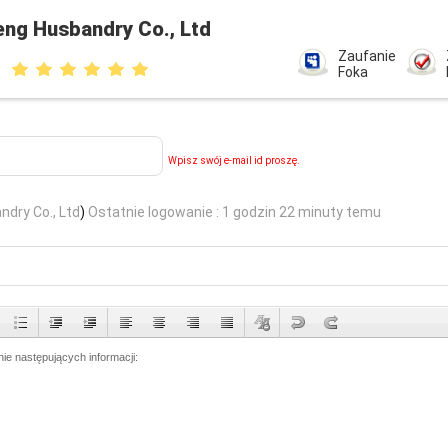
ng Husbandry Co., Ltd
Zaufanie
Foka
Wpisz swój e-mail id proszę.
dry Co., Ltd
)
Ostatnie logowanie : 1 godzin 22 minuty temu