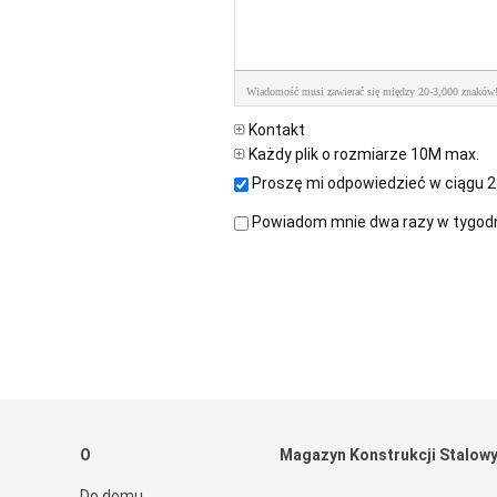
Wiadomość musi zawierać się między 20-3,000 znaków
Kontakt
Każdy plik o rozmiarze 10M max.
Proszę mi odpowiedzieć w ciągu 2
Powiadom mnie dwa razy w tygodni
O
Magazyn Konstrukcji Stalow
Do domu