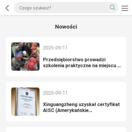
Nowości
2025-09-11
Przedsiębiorstwo prowadzi
szkolenia praktyczne na miejscu w
zakresie spawania
2025-09-11
Xinguangzheng uzyskał certyfikat
AISC (Amerykańskie
Stowarzyszenie Budownictwa
Stalowego)! Siła konstrukcji
stalowej została uznana przez