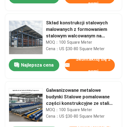
nami
Skład konstrukcji stalowych
malowanych z formowaniem
stalowym walcowanym na
gorąco i stylami wiązań
MOQ：100 Square Meter
wiązanych Ruty okrągłe lub rury
Cena：US $30-80 Square Meter
kwadratowe do przechowywania
Skontaktuj się z
przemysłowego
Najlepsza cena
nami
Do domu
Galwanizowane metalowe
budynki Stalowe pomalowane
części konstrukcyjne ze stali
Produkty
Idealne do budowy rolniczej i
MOQ：100 Square Meter
przemysłowej
Cena：US $30-80 Square Meter
O nas
Skontaktuj się z