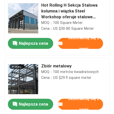
Hot Rolling H Sekcja Stalowa
kolumna i wiązka Steel
Workshop oferuje stalowe
blachy pokrycia dachu i opcje
MOQ：100 Square Meter
paneli kanapkowych
Cena：US $30-80 Square Meter
Skontaktuj się z
Najlepsza cena
nami
Zbiór metalowy
MOQ：100 metrów kwadratowych
Cena：US $29.9 square meter
Skontaktuj się z
Najlepsza cena
nami