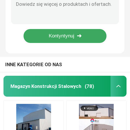
Wyposażenie na poziomie nieprzekraczalnym (w przypadku pojazdów silnikowych)
Warsztat Konstrukcji Stalowych
Fabryka Prefabrykowana konstrukcja stalowa Warsztaty produkcji nawozów organicznych Skład
Prefabrykowana konstrukcja ze stali lekkiej Budynek magazynowy Odłączalny wodoodporny
Wielkie rozpiętości prefabrykowane budynki stalowe Skład Farba antyrostyczna
Budynek konstrukcji stalowej
Budynek ze stalowej konstrukcji walcowanej na gorąco z profili H Q355
Budowla magazynu prefabrykowanego
INNE KATEGORIE OD NAS
Dom na farmie hodowlanej
Magazyn Konstrukcji Stalowych
(78)
Budynki biurowe ze stali
Wyrobek stalowy konstrukcyjny
Sala wystawiennicza konstrukcji stalowych