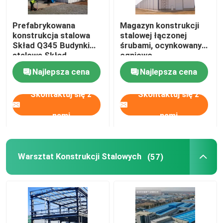
Domy prefabrykowane ze stali
Prefabrykowana
Magazyn konstrukcji
konstrukcja stalowa
stalowej łączonej
Skład Q345 Budynki
śrubami, ocynkowany
Materiał konstrukcyjny ze stali
stalowe Skład
ogniowo
Najlepsza cena
Najlepsza cena
klatka dla kur niosek
Skontaktuj się z
Skontaktuj się z
nami
nami
System klatki dla kurczaków brojlerów
System podłogowy dla brojlerów
Warsztat Konstrukcji Stalowych
(57)