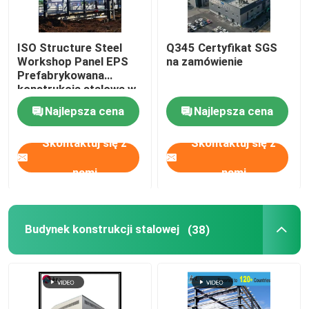
ISO Structure Steel
Q345 Certyfikat SGS
Workshop Panel EPS
na zamówienie
Prefabrykowana
konstrukcja stalowa w
kształcie H
Najlepsza cena
Najlepsza cena
Skontaktuj się z
Skontaktuj się z
nami
nami
Budynek konstrukcji stalowej
(38)