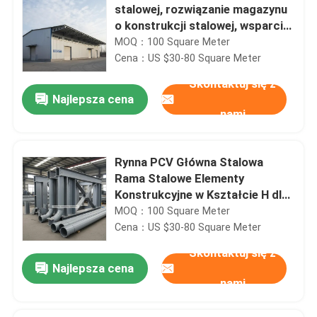
stalowej, rozwiązanie magazynu
o konstrukcji stalowej, wsparcie
obciążenia śniegiem od 30 do
MOQ：100 Square Meter
200 kg na m², idealne do
Cena：US $30-80 Square Meter
przechowywania przemysłowego
Skontaktuj się z
Najlepsza cena
nami
Rynna PCV Główna Stalowa
Rama Stalowe Elementy
Konstrukcyjne w Kształcie H dla
Projektów Budownictwa
MOQ：100 Square Meter
Przemysłowego Trwałe
Cena：US $30-80 Square Meter
Skontaktuj się z
Najlepsza cena
nami