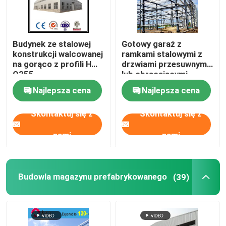
Budynek ze stalowej
Gotowy garaż z
konstrukcji walcowanej
ramkami stalowymi z
na gorąco z profili H
drzwiami przesuwnymi
Q355
lub obracającymi
Najlepsza cena
Najlepsza cena
Skontaktuj się z
Skontaktuj się z
nami
nami
Budowla magazynu prefabrykowanego
(39)