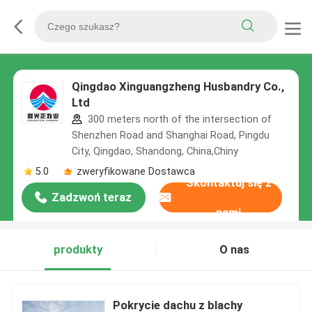
Qingdao Xinguangzheng Husbandry Co.,
Ltd
300 meters north of the intersection of
Shenzhen Road and Shanghai Road, Pingdu
City, Qingdao, Shandong, China,Chiny
5.0
zweryfikowane Dostawca
Skontaktuj się z
Zadzwoń teraz
nami
produkty
O nas
Pokrycie dachu z blachy