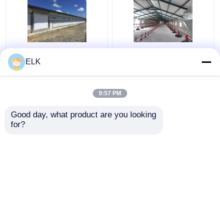
ISO Dom
H Sekcja stalowa
ELK
gospodarstwa
handlowa kurnik
hodowlanego
prefabrykowana
Prefabrykowana
konstrukcja stalowa
9:57 PM
konstrukcja stalowa
Najlepsza cena
Najlepsza cena
Dom gospodarstwa
Good day, what product are you looking 
drobiowego
for?
Skontaktuj się z
Skontaktuj się z
nami
nami
Zobacz więcej
Dom
O nas
Skontaktuj się z nami
Desktop Site