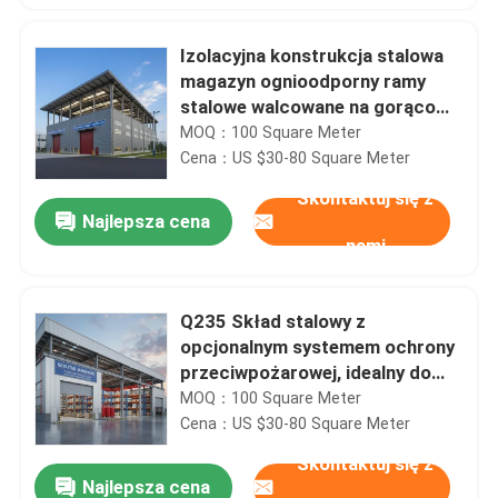
Izolacyjna konstrukcja stalowa
magazyn ognioodporny ramy
stalowe walcowane na gorąco
budynek przeznaczony do
MOQ：100 Square Meter
przechowywania i ochrony
Cena：US $30-80 Square Meter
przemysłowej
Skontaktuj się z
Najlepsza cena
nami
Q235 Skład stalowy z
opcjonalnym systemem ochrony
przeciwpożarowej, idealny do
ciężkich wymagań
MOQ：100 Square Meter
przemysłowych
Cena：US $30-80 Square Meter
Skontaktuj się z
Najlepsza cena