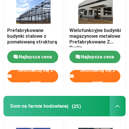
Prefabrykowane
Wielofunkcyjne budynki
budynki stalowe z
magazynowe metalowe
pomalowaną strukturą
Prefabrykowane Z
Purlin
Najlepsza cena
Najlepsza cena
Skontaktuj się z
Skontaktuj się z
nami
nami
Dom na farmie hodowlanej
(25)