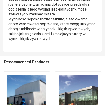
różne złożone wymagania dotyczące przedziału i
obciążenia, a jego wygląd jest elastyczny, może
Wycieczka po fabryce
zwiększyć wizerunek miasta.
konstrukcja stalowa
Wydajność sejsmiczna:
ma
dobre właściwości sejsmiczne, które mogą utrzymać
Kontrola jakości
dobrą stabilność w przypadku klęsk żywiołowych,
takich jak trzęsienia ziemi i zmniejszyć straty w
wyniku klęsk żywiołowych.
Skontaktuj się z nami
Nowości
Recommended Products
Sprawy
Poproś o wycenę
Magazyn Konstrukcji Stalowych