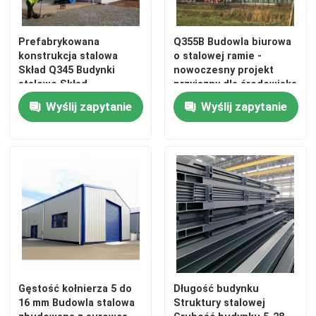
Warsztat Konstrukcji Stalowych
Prefabrykowana
Q355B Budowla biurowa
konstrukcja stalowa
o stalowej ramie -
Skład Q345 Budynki
nowoczesny projekt
Budynek konstrukcji stalowej
stalowe Skład
przyjazny dla środowiska
Wyślij zapytanie
Wyślij zapytanie
Budowla magazynu prefabrykowanego
Dom na farmie hodowlanej
Budynki biurowe ze stali
Wyrobek stalowy konstrukcyjny
Gęstość kołnierza 5 do
Długość budynku
16 mm Budowla stalowa
Struktury stalowej
Sala wystawiennicza konstrukcji stalowych