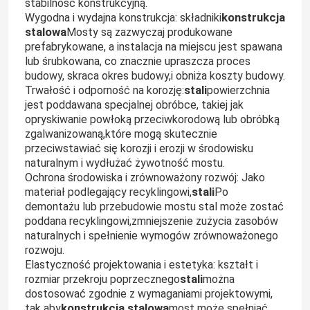
stabilność konstrukcyjną.
konstrukcja
Wygodna i wydajna konstrukcja: składniki
stalowa
Mosty są zazwyczaj produkowane
prefabrykowane, a instalacja na miejscu jest spawana
lub śrubkowana, co znacznie upraszcza proces
budowy, skraca okres budowy,i obniża koszty budowy.
stali
Trwałość i odporność na korozję:
powierzchnia
jest poddawana specjalnej obróbce, takiej jak
opryskiwanie powłoką przeciwkorodową lub obróbką
zgalwanizowaną,które mogą skutecznie
przeciwstawiać się korozji i erozji w środowisku
naturalnym i wydłużać żywotność mostu.
Ochrona środowiska i zrównoważony rozwój: Jako
stali
materiał podlegający recyklingowi,
Po
demontażu lub przebudowie mostu stal może zostać
Do domu
poddana recyklingowi,zmniejszenie zużycia zasobów
naturalnych i spełnienie wymogów zrównoważonego
rozwoju.
Produkty
Elastyczność projektowania i estetyka: kształt i
stali
rozmiar przekroju poprzecznego
można
dostosować zgodnie z wymaganiami projektowymi,
O nas
konstrukcja stalowa
tak aby
most może spełniać