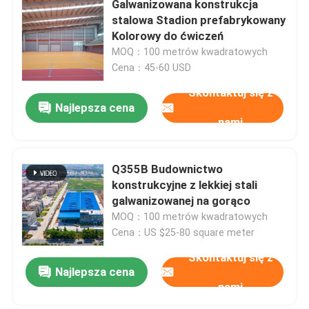
Galwanizowana konstrukcja
stalowa Stadion prefabrykowany
Domy prefabrykowane ze stali
Kolorowy do ćwiczeń
MOQ：100 metrów kwadratowych
Cena：45-60 USD
Materiał konstrukcyjny ze stali
Skontaktuj się z
Najlepsza cena
klatka dla kur niosek
nami
System klatki dla kurczaków brojlerów
Q355B Budownictwo
konstrukcyjne z lekkiej stali
galwanizowanej na gorąco
System podłogowy dla brojlerów
MOQ：100 metrów kwadratowych
Cena：US $25-80 square meter
Skontaktuj się z
Najlepsza cena
nami