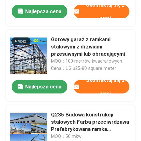
Skontaktuj się z
Najlepsza cena
nami
Gotowy garaż z ramkami
stalowymi z drzwiami
przesuwnymi lub obracającymi
MOQ：100 metrów kwadratowych
Cena：US $25-80 square meter
Skontaktuj się z
Najlepsza cena
nami
Q235 Budowa konstrukcji
stalowych Farba przeciwrdzawa
Prefabrykowana ramka
metalowa
MOQ：50 mkw