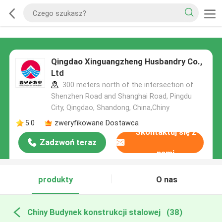
Qingdao Xinguangzheng Husbandry Co.,
Ltd
300 meters north of the intersection of
Shenzhen Road and Shanghai Road, Pingdu
City, Qingdao, Shandong, China,Chiny
5.0
zweryfikowane Dostawca
Skontaktuj się z
Zadzwoń teraz
nami
produkty
O nas
Chiny Budynek konstrukcji stalowej
(38)