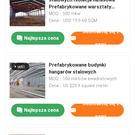
Prefabrykowane warsztaty
stalowe
MOQ：500 mkw
Warsztat Konstrukcji Stalowych
Cena：USD 19.9-60 SQM
Skontaktuj się z
Budynek konstrukcji stalowej
Najlepsza cena
nami
Budowla magazynu prefabrykowanego
Prefabrykowane budynki
hangarów stalowych
Dom na farmie hodowlanej
MOQ：100 metrów kwadratowych
Cena：US $29.9 square meter
Budynki biurowe ze stali
Skontaktuj się z
Najlepsza cena
Wyrobek stalowy konstrukcyjny
nami
Sala wystawiennicza konstrukcji stalowych