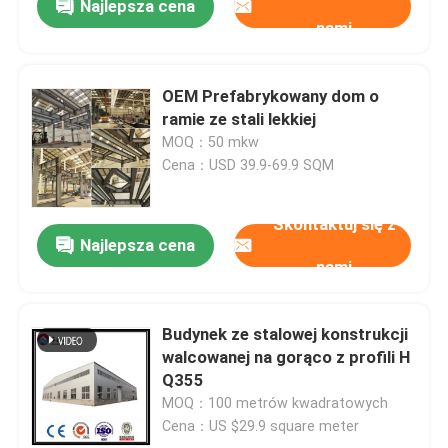
Najlepsza cena
nami
OEM Prefabrykowany dom o
ramie ze stali lekkiej
MOQ：50 mkw
Cena：USD 39.9-69.9 SQM
Skontaktuj się z
Najlepsza cena
nami
Budynek ze stalowej konstrukcji
walcowanej na gorąco z profili H
Q355
MOQ：100 metrów kwadratowych
Cena：US $29.9 square meter