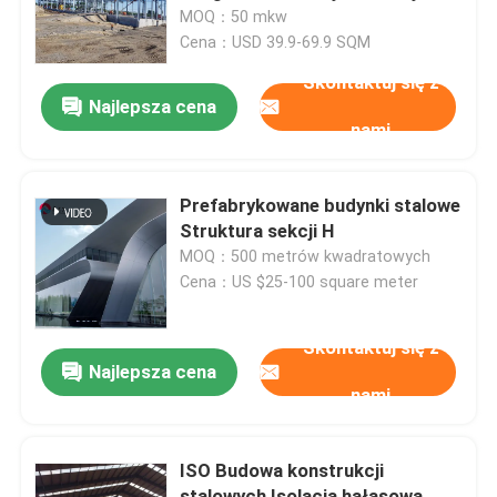
MOQ：50 mkw
Cena：USD 39.9-69.9 SQM
Wycieczka po fabryce
Skontaktuj się z
Najlepsza cena
nami
Kontrola jakości
Skontaktuj się z nami
Prefabrykowane budynki stalowe
Struktura sekcji H
MOQ：500 metrów kwadratowych
Nowości
Cena：US $25-100 square meter
Sprawy
Skontaktuj się z
Najlepsza cena
nami
Poproś o wycenę
ISO Budowa konstrukcji
Magazyn Konstrukcji Stalowych
stalowych Isolacja hałasowa