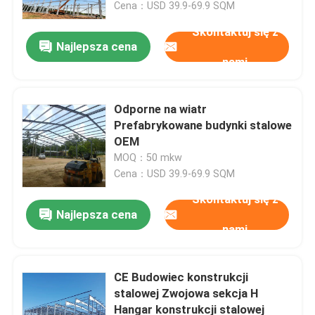
Cena：USD 39.9-69.9 SQM
Skontaktuj się z
Najlepsza cena
nami
Odporne na wiatr
Prefabrykowane budynki stalowe
OEM
MOQ：50 mkw
Cena：USD 39.9-69.9 SQM
Skontaktuj się z
Najlepsza cena
Do domu
nami
Produkty
CE Budowiec konstrukcji
stalowej Zwojowa sekcja H
Hangar konstrukcji stalowej
O nas