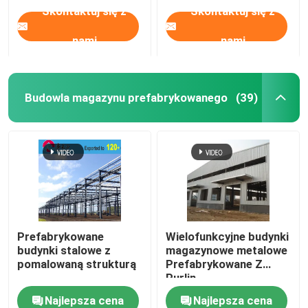
Skontaktuj się z
Skontaktuj się z
nami
nami
Budowla magazynu prefabrykowanego
(39)
Prefabrykowane
Wielofunkcyjne budynki
budynki stalowe z
magazynowe metalowe
pomalowaną strukturą
Prefabrykowane Z
Purlin
Najlepsza cena
Najlepsza cena