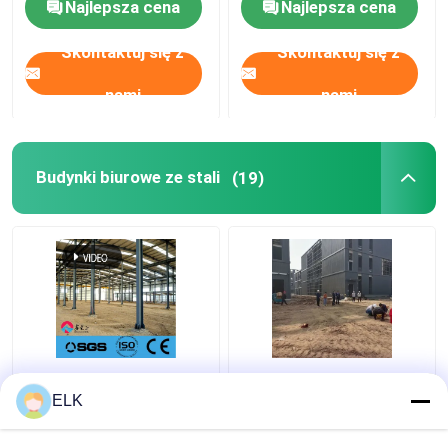
Najlepsza cena
Najlepsza cena
Dom gospodarstwa
drobiowego
Skontaktuj się z
Skontaktuj się z
nami
nami
Budynki biurowe ze stali
(19)
Budowle biurowe z
Q355B Budowla
stalowej ramy
biurowa o stalowej
ELK
walcowanej na gorąco
ramie wielopiętrowej
zrównoważone i