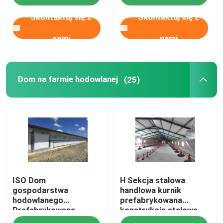
Skontaktuj się z
Skontaktuj się z
nami
nami
Dom na farmie hodowlanej
(25)
ISO Dom
H Sekcja stalowa
gospodarstwa
handlowa kurnik
hodowlanego
prefabrykowana
Prefabrykowana
konstrukcja stalowa
konstrukcja stalowa