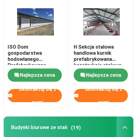
ISO Dom
H Sekcja stalowa
gospodarstwa
handlowa kurnik
hodowlanego
prefabrykowana
Prefabrykowana
konstrukcja stalowa
konstrukcja stalowa
Najlepsza cena
Najlepsza cena
Dom gospodarstwa
drobiowego
Skontaktuj się z
Skontaktuj się z
nami
nami
Budynki biurowe ze stali
(19)