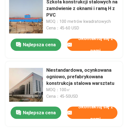
Szkoła konstrukcji stalowych na
zamówienie z oknami i ramą H z
Domy prefabrykowane ze stali
PVC
MOQ：100 metrów kwadratowych
Cena：45-60 USD
Materiał konstrukcyjny ze stali
Skontaktuj się z
Najlepsza cena
klatka dla kur niosek
nami
System klatki dla kurczaków brojlerów
Niestandardowa, ocynkowana
ogniowo, prefabrykowana
konstrukcja stalowa warsztatu
System podłogowy dla brojlerów
MOQ：100㎡
Cena：45-50USD
Skontaktuj się z
Najlepsza cena
nami