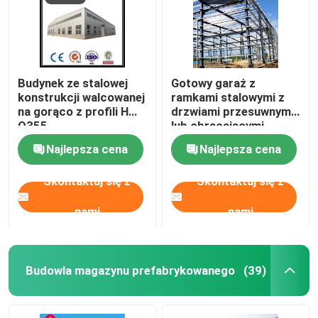
Budynek ze stalowej
Gotowy garaż z
konstrukcji walcowanej
ramkami stalowymi z
na gorąco z profili H
drzwiami przesuwnymi
Q355
lub obracającymi
Najlepsza cena
Najlepsza cena
Skontaktuj się z
Skontaktuj się z
nami
nami
Budowla magazynu prefabrykowanego
(39)