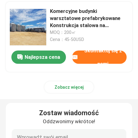
Komercyjne budynki
warsztatowe prefabrykowane
Konstrukcja stalowa na
zamówienie
MOQ：200㎡
Cena：45-50USD
Skontaktuj się z
Najlepsza cena
nami
Zobacz więcej
Zostaw wiadomość
Oddzwonimy wkrótce!