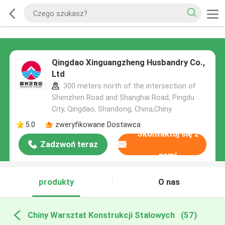
Qingdao Xinguangzheng Husbandry Co.,
Ltd
300 meters north of the intersection of
Shenzhen Road and Shanghai Road, Pingdu
City, Qingdao, Shandong, China,Chiny
5.0
zweryfikowane Dostawca
Skontaktuj się z
Zadzwoń teraz
nami
produkty
O nas
Chiny Warsztat Konstrukcji Stalowych
(57)