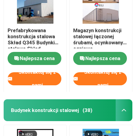
Prefabrykowana
Magazyn konstrukcji
konstrukcja stalowa
stalowej łączonej
Skład Q345 Budynki
śrubami, ocynkowany
stalowe Skład
ogniowo
Najlepsza cena
Najlepsza cena
Skontaktuj się z
Skontaktuj się z
nami
nami
Budynek konstrukcji stalowej
(38)