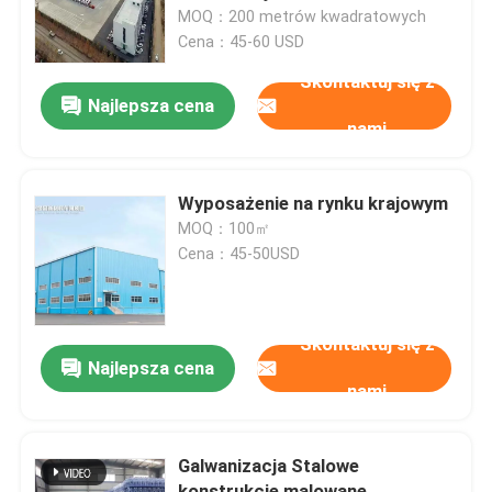
MOQ：200 metrów kwadratowych
Cena：45-60 USD
Wycieczka po fabryce
Skontaktuj się z
Najlepsza cena
nami
Kontrola jakości
Skontaktuj się z nami
Wyposażenie na rynku krajowym
MOQ：100㎡
Cena：45-50USD
Nowości
Sprawy
Skontaktuj się z
Najlepsza cena
nami
Poproś o wycenę
Galwanizacja Stalowe
Magazyn Konstrukcji Stalowych
konstrukcje malowane