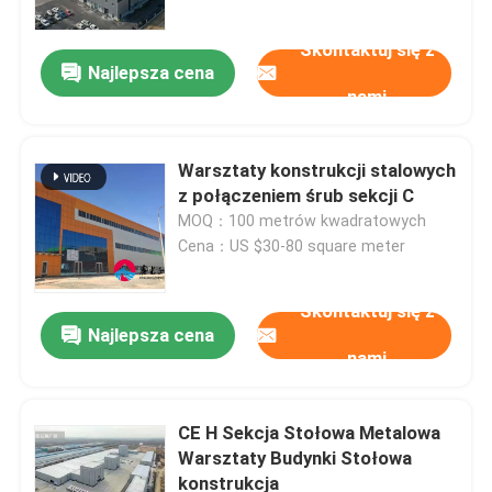
Skontaktuj się z
Najlepsza cena
nami
Warsztaty konstrukcji stalowych
z połączeniem śrub sekcji C
MOQ：100 metrów kwadratowych
Cena：US $30-80 square meter
Skontaktuj się z
Najlepsza cena
Do domu
nami
Produkty
CE H Sekcja Stołowa Metalowa
Warsztaty Budynki Stołowa
konstrukcja
O nas