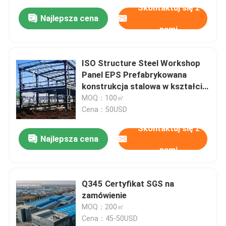
Skontaktuj się z
Najlepsza cena
nami
ISO Structure Steel Workshop
Panel EPS Prefabrykowana
konstrukcja stalowa w kształcie
H
MOQ：100㎡
Cena：50USD
Skontaktuj się z
Najlepsza cena
nami
Q345 Certyfikat SGS na
zamówienie
MOQ：200㎡
Cena：45-50USD