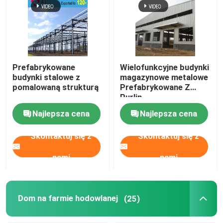
Prefabrykowane
Wielofunkcyjne budynki
budynki stalowe z
magazynowe metalowe
pomalowaną strukturą
Prefabrykowane Z
Purlin
Najlepsza cena
Najlepsza cena
Skontaktuj się z
Skontaktuj się z
nami
nami
Dom na farmie hodowlanej
(25)