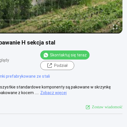
awanie H sekcja stal
Skontaktuj się teraz
glądy
Podział
nki prefabrykowane ze stali
 1Wszystkie standardowe komponenty są pakowane w skrzynkę
akowane z kocem .....
Zobacz więcej
Zostaw wiadomość