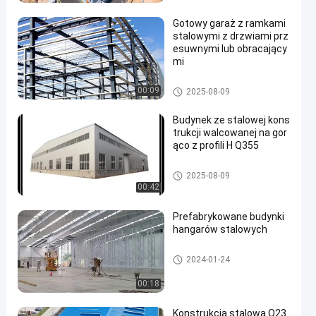
Gotowy garaż z ramkami
stalowymi z drzwiami prz
esuwnymi lub obracający
mi
Budynek konstrukcji stalowej
00:09
2025-08-09
Budynek ze stalowej kons
trukcji walcowanej na gor
ąco z profili H Q355
Budynek konstrukcji stalowej
2025-08-09
00:42
Prefabrykowane budynki
hangarów stalowych
Budynek konstrukcji stalowej
2024-01-24
00:18
Konstrukcja stalowa Q23