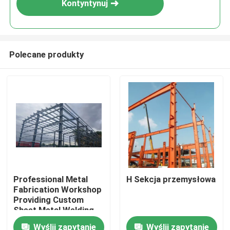
Kontyntynuj
Polecane produkty
Do domu
Professional Metal
H Sekcja przemysłowa
Fabrication Workshop
Produkty
Providing Custom
Sheet Metal Welding
Cutting and Assembly
Wyślij zapytanie
Wyślij zapytanie
O nas