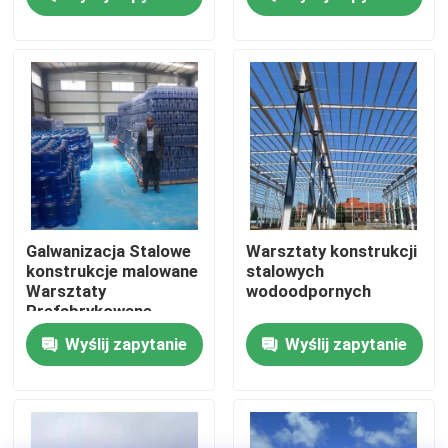
Solutions for
Industrial
Wycieczka po fabryce
Kontrola jakości
Skontaktuj się z nami
Nowości
Galwanizacja Stalowe
Warsztaty konstrukcji
konstrukcje malowane
stalowych
Warsztaty
wodoodpornych
Sprawy
Prefabrykowane
budynki warsztaty
Wyślij zapytanie
Wyślij zapytanie
stalowe
Poproś o wycenę
Magazyn Konstrukcji Stalowych