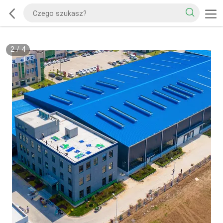
2
/
4