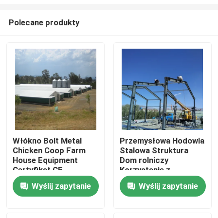
Polecane produkty
Włókno Bolt Metal
Przemysłowa Hodowla
Chicken Coop Farm
Stalowa Struktura
Do domu
House Equipment
Dom rolniczy
Certyfikat CE
Korzystanie z
kolorowego panelu
Produkty
Wyślij zapytanie
Wyślij zapytanie
O nas