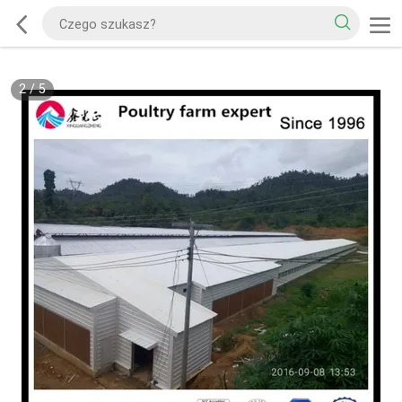
2
/
5