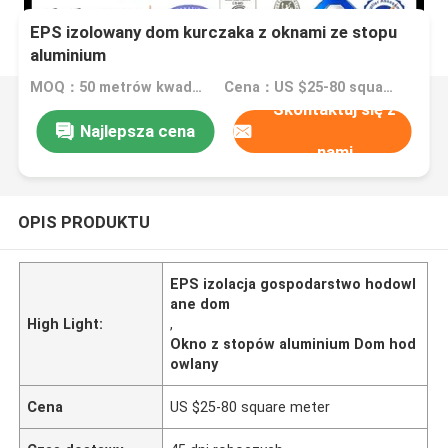
EPS izolowany dom kurczaka z oknami ze stopu
aluminium
MOQ：50 metrów kwadratowych
Cena：US $25-80 square meter
Skontaktuj się z
Najlepsza cena
nami
OPIS PRODUKTU
EPS izolacja gospodarstwo hodowl
ane dom
High Light:
,
Okno z stopów aluminium Dom hod
owlany
Cena
US $25-80 square meter