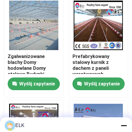
Wycieczka po fabryce
Kontrola jakości
Skontaktuj się z nami
Zgalwanizowane
Prefabrykowany
blachy Domy
stalowy kurnik z
hodowlane Domy
dachem z paneli
Nowości
stalowe Budynki
warstwowych
hodowlane Domy
Wyślij zapytanie
Wyślij zapytanie
kurczaki
Sprawy
Poproś o wycenę
ELK
Magazyn Konstrukcji Stalowych