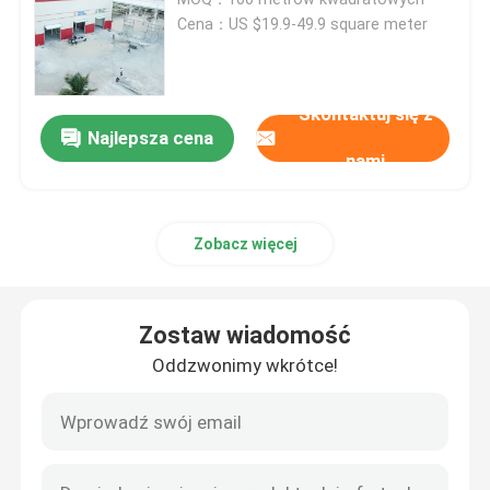
Cena：US $19.9-49.9 square meter
Warsztat Konstrukcji Stalowych
Skontaktuj się z
Budynek konstrukcji stalowej
Najlepsza cena
nami
Budowla magazynu prefabrykowanego
Zobacz więcej
Dom na farmie hodowlanej
Zostaw wiadomość
Budynki biurowe ze stali
Oddzwonimy wkrótce!
Wyrobek stalowy konstrukcyjny
Sala wystawiennicza konstrukcji stalowych