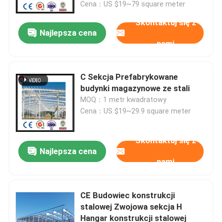
Cena：US $19~79 square meter
Skontaktuj się z
Najlepsza cena
nami
C Sekcja Prefabrykowane
budynki magazynowe ze stali
MOQ：1 metr kwadratowy
Cena：US $19~29.9 square meter
Skontaktuj się z
Najlepsza cena
Do domu
nami
Produkty
CE Budowiec konstrukcji
stalowej Zwojowa sekcja H
Hangar konstrukcji stalowej
O nas