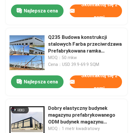
Skontaktuj się z
Najlepsza cena
nami
Q235 Budowa konstrukcji
stalowych Farba przeciwrdzawa
Prefabrykowana ramka
metalowa
MOQ：50 mkw
Cena：USD 39.9-69.9 SQM
Skontaktuj się z
Najlepsza cena
nami
Dobry elastyczny budynek
magazynu prefabrykowanego
ODM budynek magazynu
stalowego
MOQ：1 metr kwadratowy