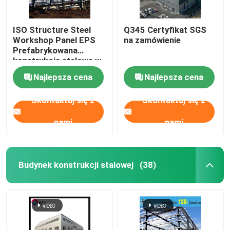
ISO Structure Steel
Q345 Certyfikat SGS
Workshop Panel EPS
na zamówienie
Prefabrykowana
konstrukcja stalowa w
kształcie H
Najlepsza cena
Najlepsza cena
Skontaktuj się z
Skontaktuj się z
nami
nami
Budynek konstrukcji stalowej
(38)