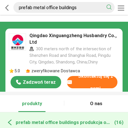
Qingdao Xinguangzheng Husbandry Co.,
Ltd
300 meters north of the intersection of
Shenzhen Road and Shanghai Road, Pingdu
City, Qingdao, Shandong, China,Chiny
5.0
zweryfikowane Dostawca
Skontaktuj się z
Zadzwoń teraz
nami
produkty
O nas
prefab metal office buildings produkcja online
(16)