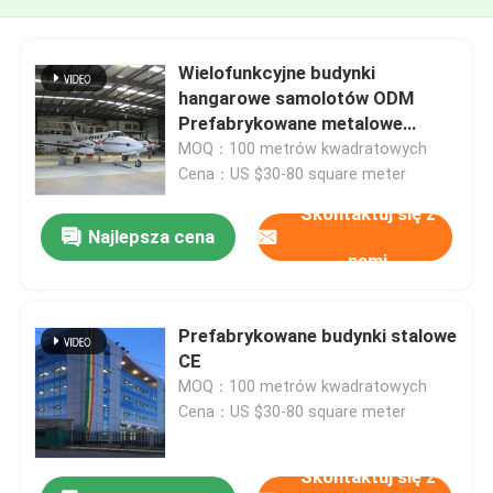
Wielofunkcyjne budynki
hangarowe samolotów ODM
Prefabrykowane metalowe
biurowe budynki
MOQ：100 metrów kwadratowych
Cena：US $30-80 square meter
Skontaktuj się z
Najlepsza cena
nami
Prefabrykowane budynki stalowe
CE
MOQ：100 metrów kwadratowych
Cena：US $30-80 square meter
Skontaktuj się z