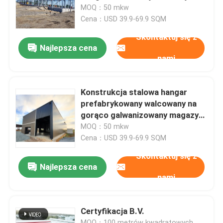
MOQ：50 mkw
Cena：USD 39.9-69.9 SQM
Wycieczka po fabryce
Skontaktuj się z
Najlepsza cena
nami
Kontrola jakości
Skontaktuj się z nami
Konstrukcja stalowa hangar
prefabrykowany walcowany na
gorąco galwanizowany magazyn
Nowości
budynek szopka
MOQ：50 mkw
Cena：USD 39.9-69.9 SQM
Sprawy
Skontaktuj się z
Najlepsza cena
nami
Poproś o wycenę
Certyfikacja B.V.
Magazyn Konstrukcji Stalowych
MOQ：100 metrów kwadratowych