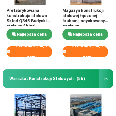
Prefabrykowana
Magazyn konstrukcji
konstrukcja stalowa
stalowej łączonej
Skład Q345 Budynki
śrubami, ocynkowany
stalowe Skład
ogniowo
Najlepsza cena
Najlepsza cena
Skontaktuj się z
Skontaktuj się z
nami
nami
Warsztat Konstrukcji Stalowych
(56)