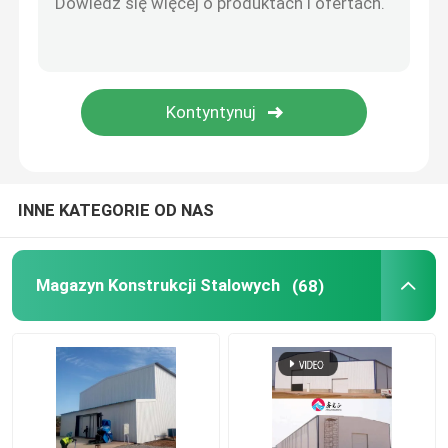
Domy prefabrykowane ze stali
Materiał konstrukcyjny ze stali
klatka dla kur niosek
INNE KATEGORIE OD NAS
System klatki dla kurczaków brojlerów
Magazyn Konstrukcji Stalowych
(68)
System podłogowy dla brojlerów