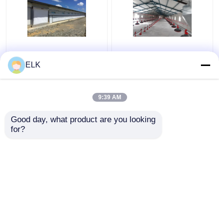
ISO Dom
H Sekcja stalowa
gospodarstwa
handlowa kurnik
ELK
hodowlanego
prefabrykowana
Prefabrykowana
konstrukcja stalowa
konstrukcja stalowa
9:39 AM
Najlepsza cena
Najlepsza cena
Dom gospodarstwa
drobiowego
Good day, what product are you looking 
Skontaktuj się z
Skontaktuj się z
for?
nami
nami
Zobacz więcej
Dom
O nas
Skontaktuj się z nami
Desktop Site
Sitemap
Polityka prywatności