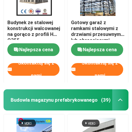
Budynek ze stalowej
Gotowy garaż z
konstrukcji walcowanej
ramkami stalowymi z
na gorąco z profili H
drzwiami przesuwnymi
Q355
lub obracającymi
Najlepsza cena
Najlepsza cena
Skontaktuj się z
Skontaktuj się z
nami
nami
Budowla magazynu prefabrykowanego
(39)