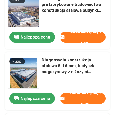
prefabrykowane budownictwo
konstrukcja stalowa budynki
magazynowe
Skontaktuj się z
Najlepsza cena
nami
Długotrwała konstrukcja
stalowa 5-16 mm, budynek
magazynowy z niższymi
kosztami pracy
Skontaktuj się z
Najlepsza cena
nami