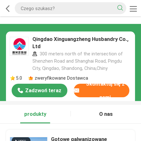
Qingdao Xinguangzheng Husbandry Co.,
Ltd
300 meters north of the intersection of
Shenzhen Road and Shanghai Road, Pingdu
City, Qingdao, Shandong, China,Chiny
5.0
zweryfikowane Dostawca
Skontaktuj się z
Zadzwoń teraz
nami
produkty
O nas
Gotowe galwanizowane