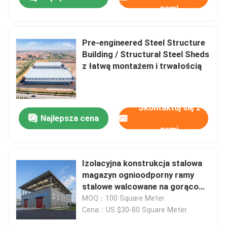
nami
Pre-engineered Steel Structure
Building / Structural Steel Sheds
z łatwą montażem i trwałością
Skontaktuj się z
Najlepsza cena
nami
Do domu
Izolacyjna konstrukcja stalowa
magazyn ognioodporny ramy
stalowe walcowane na gorąco
Produkty
budynek przeznaczony do
MOQ：100 Square Meter
przechowywania i ochrony
Cena：US $30-80 Square Meter
przemysłowej
O nas