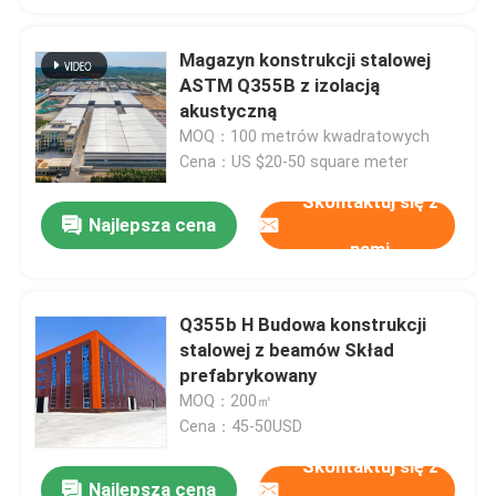
Magazyn konstrukcji stalowej
ASTM Q355B z izolacją
akustyczną
MOQ：100 metrów kwadratowych
Cena：US $20-50 square meter
Skontaktuj się z
Najlepsza cena
nami
Q355b H Budowa konstrukcji
stalowej z beamów Skład
prefabrykowany
MOQ：200㎡
Cena：45-50USD
Skontaktuj się z
Najlepsza cena