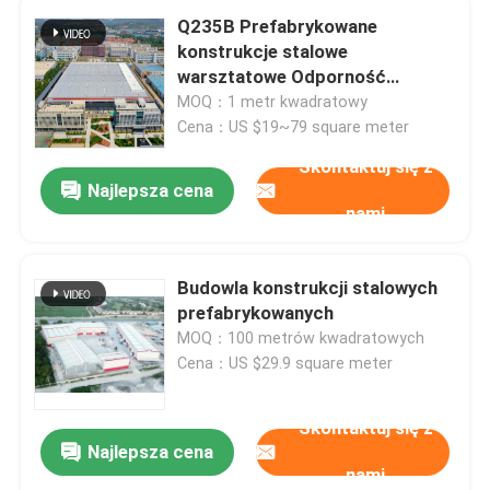
Q235B Prefabrykowane
konstrukcje stalowe
warsztatowe Odporność
pożarna klasa A
MOQ：1 metr kwadratowy
Cena：US $19~79 square meter
Skontaktuj się z
Najlepsza cena
nami
Budowla konstrukcji stalowych
prefabrykowanych
MOQ：100 metrów kwadratowych
Cena：US $29.9 square meter
Skontaktuj się z
Najlepsza cena
nami