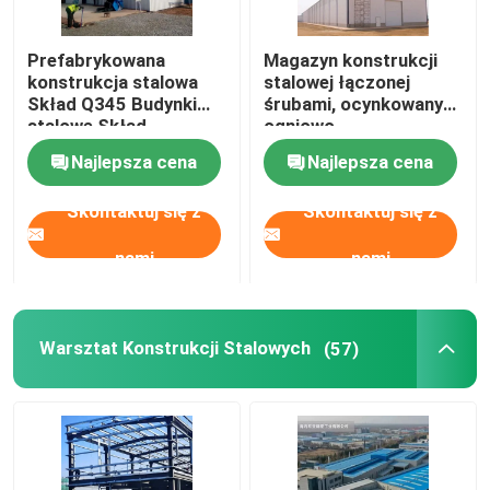
Domy prefabrykowane ze stali
Prefabrykowana
Magazyn konstrukcji
konstrukcja stalowa
stalowej łączonej
Skład Q345 Budynki
śrubami, ocynkowany
Materiał konstrukcyjny ze stali
stalowe Skład
ogniowo
Najlepsza cena
Najlepsza cena
klatka dla kur niosek
Skontaktuj się z
Skontaktuj się z
nami
nami
System klatki dla kurczaków brojlerów
System podłogowy dla brojlerów
Warsztat Konstrukcji Stalowych
(57)