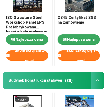
ISO Structure Steel
Q345 Certyfikat SGS
Workshop Panel EPS
na zamówienie
Prefabrykowana
konstrukcja stalowa w
kształcie H
Najlepsza cena
Najlepsza cena
Skontaktuj się z
Skontaktuj się z
nami
nami
Budynek konstrukcji stalowej
(38)