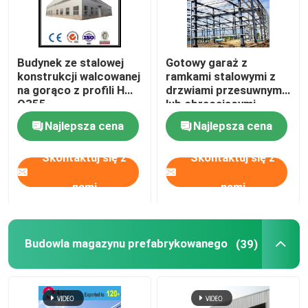
Budynek ze stalowej
Gotowy garaż z
konstrukcji walcowanej
ramkami stalowymi z
na gorąco z profili H
drzwiami przesuwnymi
Q355
lub obracającymi
Najlepsza cena
Najlepsza cena
Skontaktuj się z
Skontaktuj się z
nami
nami
Budowla magazynu prefabrykowanego
(39)