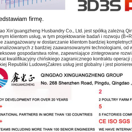
edstawiam firmę.
ao Xin'guangzheng Husbandry Co., Ltd. jest spółką zależną 
lnym klientom usług, w tym projektowanie badań i rozwoju (B+
e zaangażowany w dostarczanie klientom bardziej kompletnyc
onalizowanych z bardziej zaawansowanymi technologiami, od w
eksowe gospodarstwa rolne, zapewniające zintegrowane rozwi
ikat kwalifikacyjny chińskiego zagranicznego kontraktu operacj
iej Republiki LudowejZakres usług jest globalny i jest pionierem