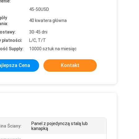
enie:
45-50USD
óły
40 kwatera główna
nia:
ostawy:
30-45 dni
 płatności:
L/C, T/T
ość Supply:
10000 sztuk na miesiąc
jlepsza Cena
Kontakt
Panel z pojedynczą stalą lub
ina Ściany:
kanapką