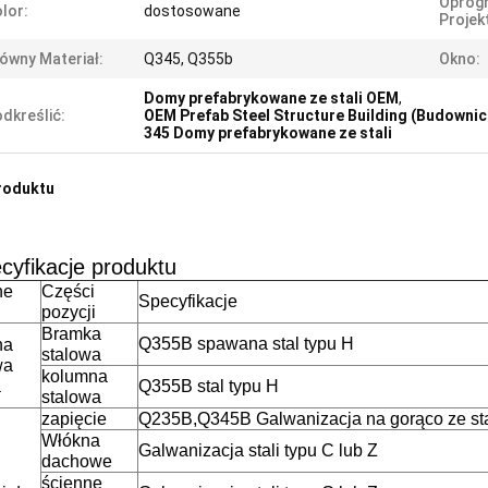
Oprog
lor:
dostosowane
Projek
ówny Materiał:
Q345, Q355b
Okno:
Domy prefabrykowane ze stali OEM
,
dkreślić:
OEM Prefab Steel Structure Building (Budowni
345 Domy prefabrykowane ze stali
roduktu
cyfikacje produktu
ne
Części
Specyfikacje
pozycji
Bramka
Q355B spawana stal typu H
na
stalowa
wa
kolumna
a
Q355B stal typu H
stalowa
zapięcie
Q235B,Q345B Galwanizacja na gorąco ze stal
Włókna
Galwanizacja stali typu C lub Z
dachowe
ścienne