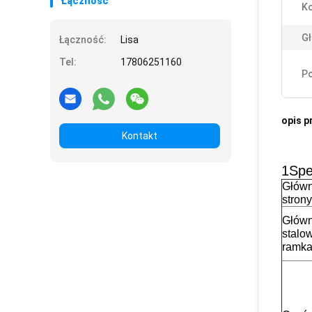
Łączność
Ko
Gł
Łączność:
Lisa
Tel:
17806251160
Po
opis p
Kontakt
1Spe
Głów
strony
Głów
stalo
ramk