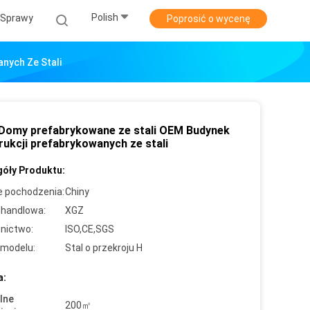
Polish
Sprawy
Poprosić o wycenę
nych Ze Stali
Domy prefabrykowane ze stali OEM Budynek
rukcji prefabrykowanych ze stali
óły Produktu:
e pochodzenia:
Chiny
handlowa:
XGZ
nictwo:
ISO,CE,SGS
modelu:
Stal o przekroju H
a:
lne
200㎡