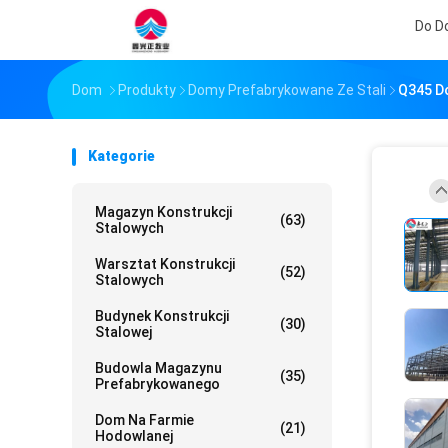
Do 
Dom
Produkty
Domy Prefabrykowane Ze Stali
Q345 Do
Kategorie
Magazyn Konstrukcji
(63)
Stalowych
Warsztat Konstrukcji
(52)
Stalowych
Budynek Konstrukcji
(30)
Stalowej
Budowla Magazynu
(35)
Prefabrykowanego
Dom Na Farmie
(21)
Hodowlanej