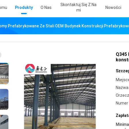
Skontaktuj Się Z Na
Domu
Produkty
O Nas
Nowości
Mi
my Prefabrykowane Ze Stali OEM Budynek Konstrukcji Prefabrykowa
Q345 
konst
Szczeg
Miejsc
Nazwa 
Orzecz
Numer 
Zapłat
Minima