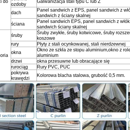
i do
Galwanizacja stali typu C lub Z
ozdoby
Panel sandwich z EPS, panel sandwich z włó
dach
sandwich z ściany skalnej
Panel sandwich EPS, panel sandwich z włók
ściana
sandwich ściany skalnej
Śruby zwykłe, śruby kotwicowe, śruby rozsze
śruby
koszowe
rury
Płyty z stali ocynkowanej, stali nierdzewnej
Okno ze szkła ze stopu aluminium,okno z role
okna
oria
aluminium
drzwi
okna przesuwne lub obracające się
rurociąg
Rury PVC, PUC
pokrywa
Kolorowa blacha stalowa, grubość 0,5 mm.
krawędzi