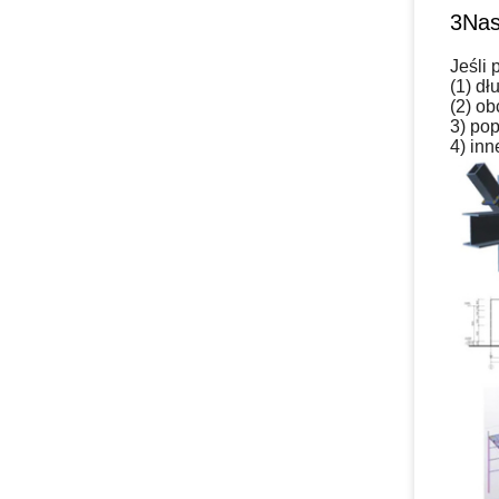
3Nas
Jeśli 
(1) d
(2) o
3) pop
4) inn