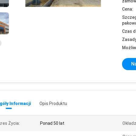
zamówi
Cena:
Szczeg
pakowa
Czas d
Zasady
Możliw
Na
óły Informacji
Opis Produktu
res Życia:
Ponad 50 lat
Okładz