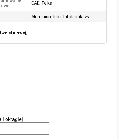
ramowanie
CAD, Telka
towe:
Aluminium lub stal plastikowa
ctwo stalowe)
,
i okrągłej