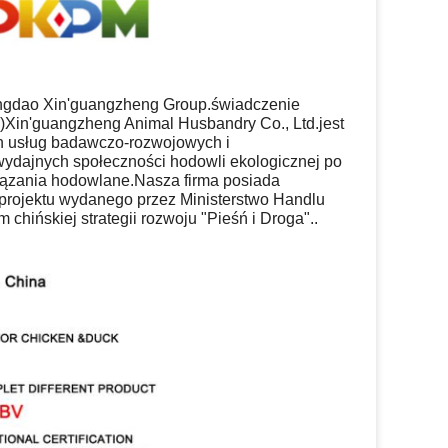
Qingdao Xin'guangzheng Group.świadczenie
R)Xin'guangzheng Animal Husbandry Co., Ltd.jest
h usług badawczo-rozwojowych i
ydajnych społeczności hodowli ekologicznej po
ązania hodowlane.Nasza firma posiada
i projektu wydanego przez Ministerstwo Handlu
 chińskiej strategii rozwoju "Pieśń i Droga"..