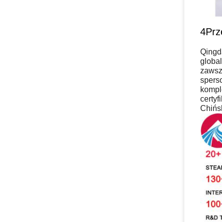
4Prz
Qingd
globa
zawsz
spers
kompl
certyf
Chińsk