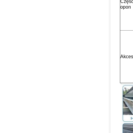
Częśc
opon
Akces