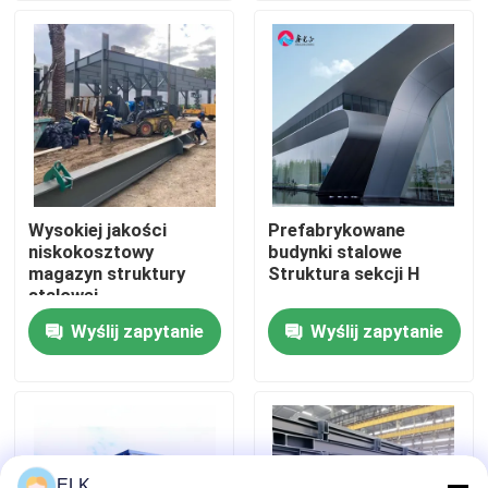
Wycieczka po fabryce
Kontrola jakości
Skontaktuj się z nami
Wysokiej jakości
Prefabrykowane
niskokosztowy
budynki stalowe
Nowości
magazyn struktury
Struktura sekcji H
stalowej
Wyślij zapytanie
Wyślij zapytanie
Sprawy
Poproś o wycenę
Magazyn Konstrukcji Stalowych
ELK