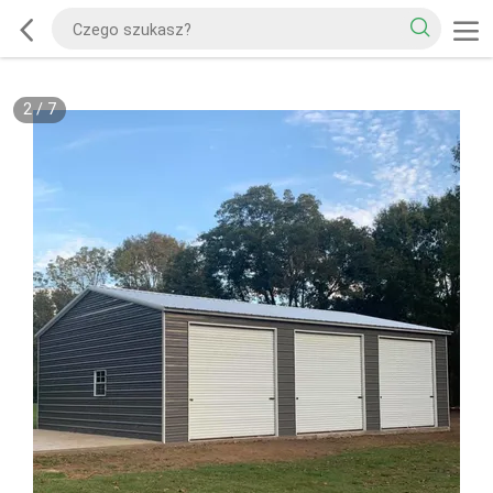
2
/
7