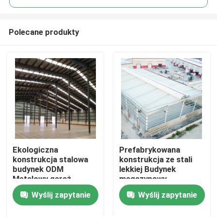
Polecane produkty
Ekologiczna
Prefabrykowana
Do domu
konstrukcja stalowa
konstrukcja ze stali
budynek ODM
lekkiej Budynek
Metalowy garaż
magazynowy
Produkty
budynek ocynkowany
Odłączalny
Wyślij zapytanie
Wyślij zapytanie
wodoodporny
O nas