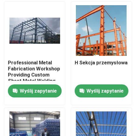
Professional Metal
H Sekcja przemysłowa
Fabrication Workshop
Providing Custom
Sheet Metal Welding
Cutting and Assembly
Wyślij zapytanie
Wyślij zapytanie
Solutions for
Do domu
Industrial
Produkty
O nas