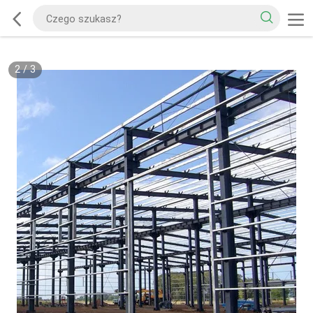
2
/
3