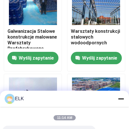
Wycieczka po fabryce
Galwanizacja Stalowe
Warsztaty konstrukcji
Kontrola jakości
konstrukcje malowane
stalowych
Warsztaty
wodoodpornych
Prefabrykowane
Skontaktuj się z nami
budynki warsztaty
Wyślij zapytanie
Wyślij zapytanie
stalowe
Nowości
Sprawy
ELK
Poproś o wycenę
11:14 AM
Magazyn Konstrukcji Stalowych