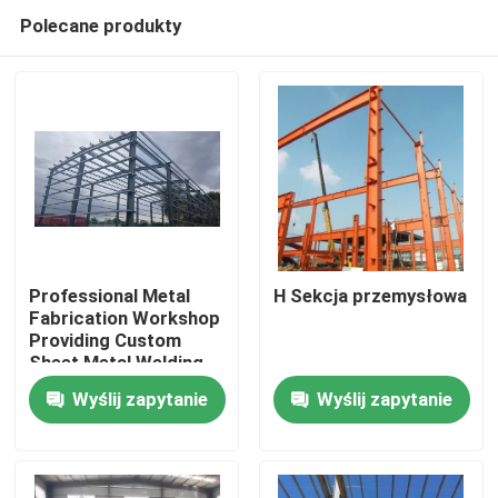
Polecane produkty
Professional Metal
H Sekcja przemysłowa
Fabrication Workshop
Providing Custom
Do domu
Sheet Metal Welding
Cutting and Assembly
Wyślij zapytanie
Wyślij zapytanie
Solutions for
Produkty
Industrial
O nas