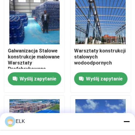
Wycieczka po fabryce
Kontrola jakości
Galwanizacja Stalowe
Warsztaty konstrukcji
Skontaktuj się z nami
konstrukcje malowane
stalowych
Warsztaty
wodoodpornych
Prefabrykowane
Nowości
budynki warsztaty
Wyślij zapytanie
Wyślij zapytanie
stalowe
Sprawy
Poproś o wycenę
ELK
Magazyn Konstrukcji Stalowych