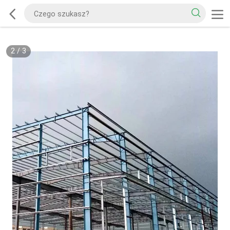
2
/
3