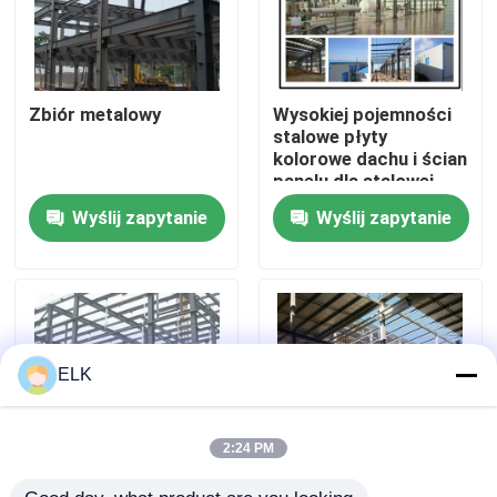
Warsztat Konstrukcji Stalowych
Zbiór metalowy
Wysokiej pojemności
Budynek konstrukcji stalowej
stalowe płyty
kolorowe dachu i ścian
panelu dla stalowej
Budowla magazynu prefabrykowanego
struktury magazynu
Wyślij zapytanie
Wyślij zapytanie
Dom na farmie hodowlanej
Budynki biurowe ze stali
ELK
Wyrobek stalowy konstrukcyjny
2:24 PM
Sala wystawiennicza konstrukcji stalowych