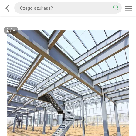
2
/
4