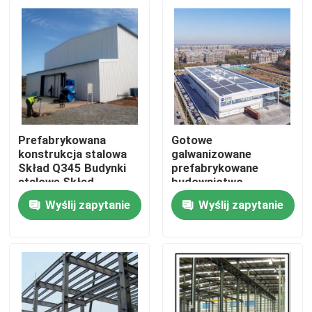
Wycieczka po fabryce
Kontrola jakości
Skontaktuj się z nami
Prefabrykowana
Gotowe
konstrukcja stalowa
galwanizowane
Skład Q345 Budynki
prefabrykowane
Nowości
stalowe Skład
budownictwo
konstrukcja stalowa
Wyślij zapytanie
Wyślij zapytanie
budynki magazynowe
Sprawy
Poproś o wycenę
Magazyn Konstrukcji Stalowych