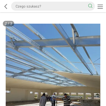
2
/
3