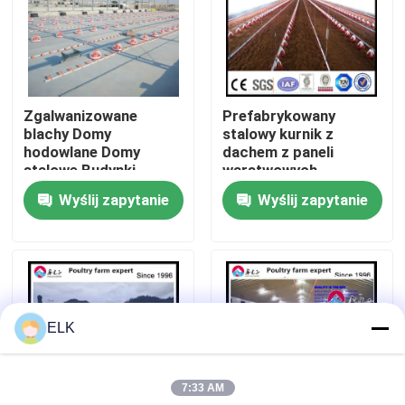
Wycieczka po fabryce
Kontrola jakości
Zgalwanizowane
Prefabrykowany
blachy Domy
stalowy kurnik z
hodowlane Domy
dachem z paneli
Skontaktuj się z nami
stalowe Budynki
warstwowych
hodowlane Domy
Wyślij zapytanie
Wyślij zapytanie
kurczaki
Nowości
Sprawy
ELK
Poproś o wycenę
7:33 AM
Magazyn Konstrukcji Stalowych