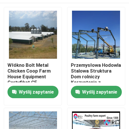
Włókno Bolt Metal
Przemysłowa Hodowla
Chicken Coop Farm
Stalowa Struktura
House Equipment
Dom rolniczy
Certyfikat CE
Korzystanie z
kolorowego panelu
Do domu
Wyślij zapytanie
Wyślij zapytanie
Produkty
O nas