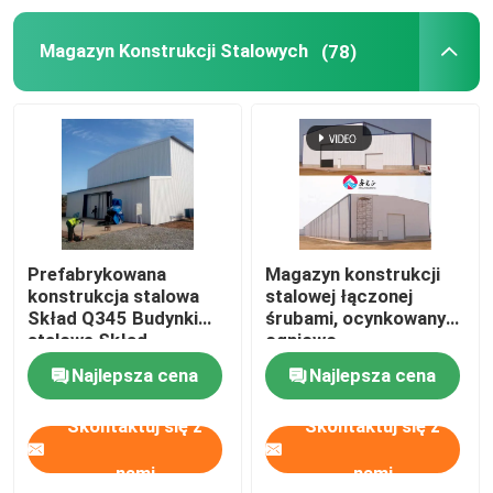
Magazyn Konstrukcji Stalowych
(78)
Domy prefabrykowane ze stali
Materiał konstrukcyjny ze stali
klatka dla kur niosek
System klatki dla kurczaków brojlerów
Prefabrykowana
Magazyn konstrukcji
konstrukcja stalowa
stalowej łączonej
Skład Q345 Budynki
śrubami, ocynkowany
System podłogowy dla brojlerów
stalowe Skład
ogniowo
Najlepsza cena
Najlepsza cena
Skontaktuj się z
Skontaktuj się z
nami
nami