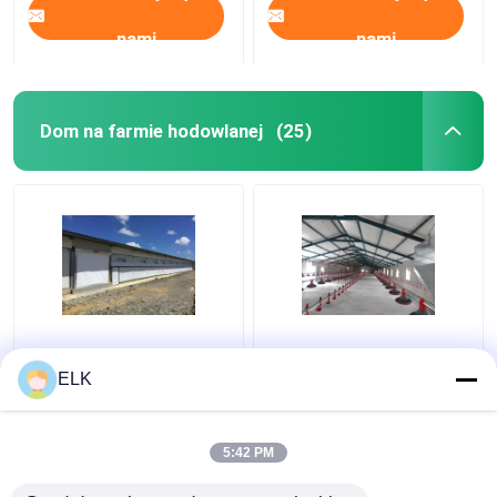
nami
nami
Dom na farmie hodowlanej
(25)
ISO Dom
H Sekcja stalowa
gospodarstwa
handlowa kurnik
ELK
hodowlanego
prefabrykowana
Prefabrykowana
konstrukcja stalowa
konstrukcja stalowa
5:42 PM
Najlepsza cena
Najlepsza cena
Dom gospodarstwa
drobiowego