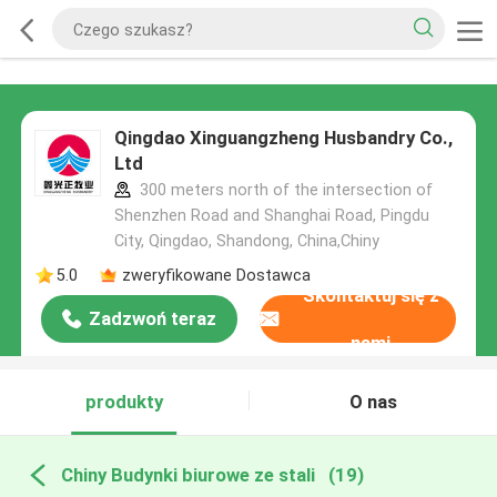
Qingdao Xinguangzheng Husbandry Co.,
Ltd
300 meters north of the intersection of
Shenzhen Road and Shanghai Road, Pingdu
City, Qingdao, Shandong, China,Chiny
5.0
zweryfikowane Dostawca
Skontaktuj się z
Zadzwoń teraz
nami
produkty
O nas
Chiny Budynki biurowe ze stali
(19)