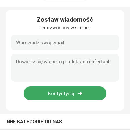
Warsztat Konstrukcji Stalowych
Zostaw wiadomość
Oddzwonimy wkrótce!
Budynek konstrukcji stalowej
Budowla magazynu prefabrykowanego
Dom na farmie hodowlanej
Budynki biurowe ze stali
Wyrobek stalowy konstrukcyjny
INNE KATEGORIE OD NAS
Sala wystawiennicza konstrukcji stalowych