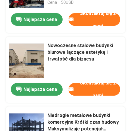
Cena：50USD
Skontaktuj się z
Najlepsza cena
nami
Nowoczesne stalowe budynki
biurowe łączące estetykę i
trwałość dla biznesu
Skontaktuj się z
Najlepsza cena
Do domu
nami
Produkty
Niedrogie metalowe budynki
komercyjne Krótki czas budowy
Maksymalizuje potencjał
O nas