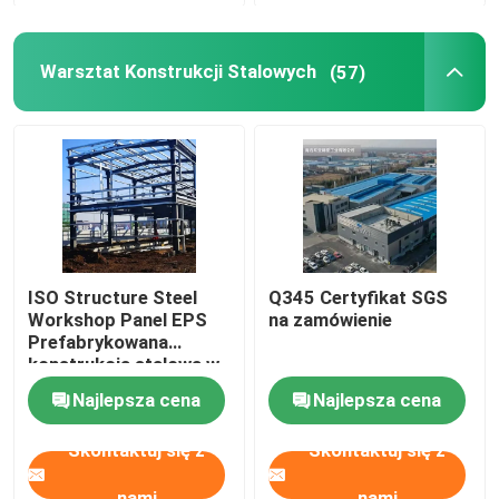
Warsztat Konstrukcji Stalowych
(57)
ISO Structure Steel
Q345 Certyfikat SGS
Workshop Panel EPS
na zamówienie
Prefabrykowana
konstrukcja stalowa w
kształcie H
Najlepsza cena
Najlepsza cena
Skontaktuj się z
Skontaktuj się z
nami
nami