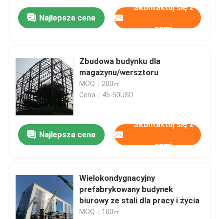
Skontaktuj się z
Najlepsza cena
nami
Zbudowa budynku dla
magazynu/wersztoru
MOQ：200㎡
Cena：45-50USD
Skontaktuj się z
Najlepsza cena
nami
Wielokondygnacyjny
prefabrykowany budynek
biurowy ze stali dla pracy i życia
MOQ：100㎡