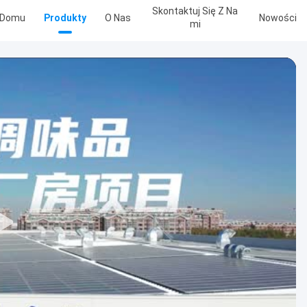
Skontaktuj Się Z Na
 Domu
Produkty
O Nas
Nowości
Mi