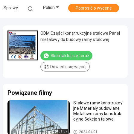
Polish
Sprawy
Poprosić o wycenę
ODM Części konstrukcyjne stalowe Panel
metalowy do budowy ramy stalowej
Skontaktuj się teraz
Dowiedz się więcej
Powiązane filmy
Stalowe ramy konstrukcy
jne Materiały budowlane
Metalowe ramy konstruk
cyjne Sekcje stalowe
Materiał konstrukcyjny ze stali
01:37
2024-04-01