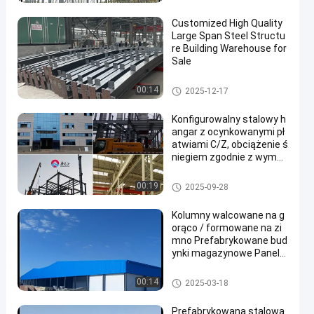
Customized High Quality
Large Span Steel Structu
re Building Warehouse for
Sale
Magazyn Konstrukcji Stalowy
00:14
2025-12-17
ch
Konfigurowalny stalowy h
angar z ocynkowanymi pł
atwiami C/Z, obciążenie ś
niegiem zgodnie z wymag
aniami klienta
Wyrobek stalowy konstrukcyjn
00:19
2025-09-28
y
Kolumny walcowane na g
orąco / formowane na zi
mno Prefabrykowane bud
ynki magazynowe Panele
kanapkowe Płyty stalowe
Okładziny do trwałej budo
Magazyn Konstrukcji Stalowy
00:14
2025-03-18
wy
ch
Prefabrykowana stalowa