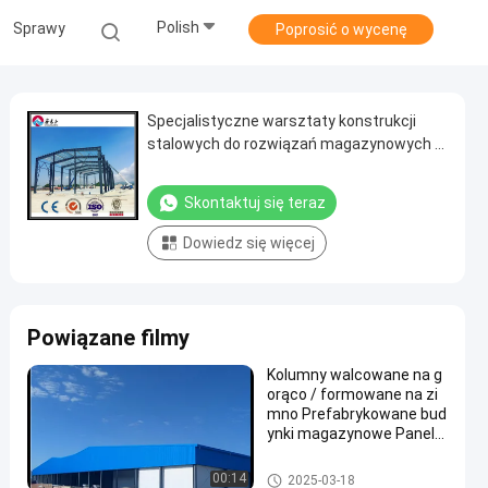
Polish
Sprawy
Poprosić o wycenę
Specjalistyczne warsztaty konstrukcji
stalowych do rozwiązań magazynowych o
wysokiej wydajności
Skontaktuj się teraz
Dowiedz się więcej
Powiązane filmy
Kolumny walcowane na g
orąco / formowane na zi
mno Prefabrykowane bud
ynki magazynowe Panele
kanapkowe Płyty stalowe
Okładziny do trwałej budo
Magazyn Konstrukcji Stalowy
00:14
2025-03-18