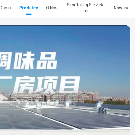
Skontaktuj Się Z Na
 Domu
Produkty
O Nas
Nowości
Mi