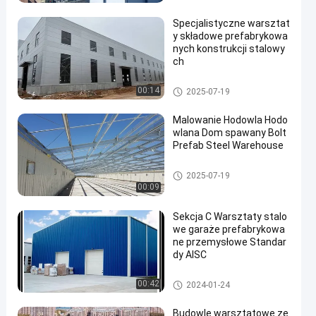
wy
ch
Specjalistyczne warsztat
y składowe prefabrykowa
nych konstrukcji stalowy
ch
Magazyn Konstrukcji Stalowy
00:14
2025-07-19
ch
Malowanie Hodowla Hodo
wlana Dom spawany Bolt
Prefab Steel Warehouse
Dom na farmie hodowlanej
2025-07-19
00:09
Sekcja C Warsztaty stalo
we garaże prefabrykowa
ne przemysłowe Standar
dy AISC
Warsztat Konstrukcji Stalowy
00:42
2024-01-24
ch
Budowle warsztatowe ze